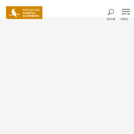
Direkt zur Hauptnavigation
Direkt zur Volltextsuche
Direkt zum Inhalt
SUCHE
MENÜ
Startseite
Unser Naturpark
Unser Naturpark
Fluss trifft Wald trifft Wein
Naturparkgemeinde Schönberg am Kamp
Geschichte & Bedeutung