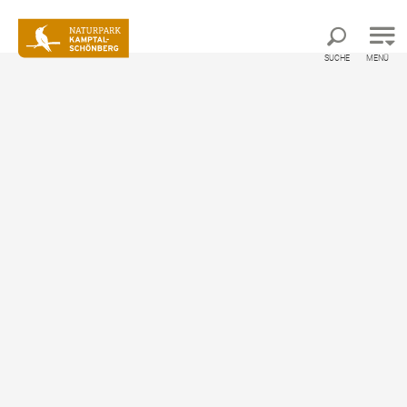
Direkt zur Hauptnavigation
Direkt zur Volltextsuche
Direkt zum Inhalt
SUCHE
MENÜ
Vielfältige Tierwelt
im Naturpark
©