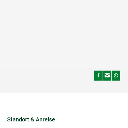
Beschreibung
Wer den
Waldlehrpfad
von Schönberg am Kamp hinauf
wandert kommt zu einem wunderschönen
Aussichtspunkt mit Tisch und Bankerl unter alten
Schwarzföhren und blickt das Kamptal Richtung Süden.
Bei guter Fernsicht leuchtet der Ötscher in der Ferne.
Ein paar Höhenmeter weiter befindet sich die schöne
Hubertuskapelle. Eine Tafel beschreibt alle besonderen
Orte und Berge in Sichtweite.
Standort & Anreise