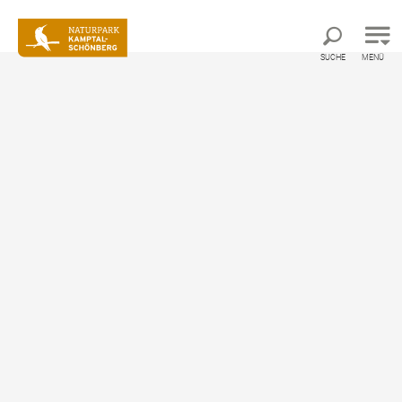
Direkt zur Hauptnavigation
Direkt zur Volltextsuche
Direkt zum Inhalt
SUCHE
MENÜ
©
Sehenswertes
Manhartsberg - Blick auf Schönberg am Kamp