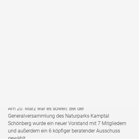
Jörg Pomberger, Lea Nidetzky, Manfred Lindtner,
Maria Pinter, Gerhard Deim, Gerald Amsüss, Martin
Kolm
Der Naturpark Kamptal-Schönberg startet mit neuem
Vorstand.
Am 20. März war es soweit: Bei der
Generalversammlung des Naturparks Kamptal
Schönberg wurde ein neuer Vorstand mit 7 Mitgliedern
und außerdem ein 6 köpfiger beratender Ausschuss
gewählt.