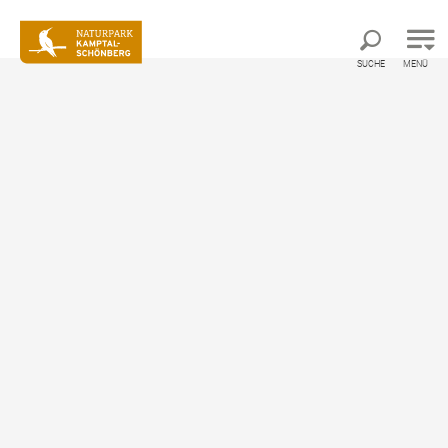
Direkt zur Hauptnavigation
Direkt zur Volltextsuche
Direkt zum Inhalt
SUCHE
MENÜ
Über den Naturpark
Arten und Lebensräume
Der Kamp
Der Kamp
Mit 159 km ist der Kamp der längste Fluss des
Waldviertels.