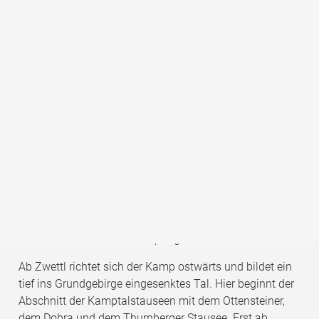
Der Kamp prägt das Landschaftsbild des Kamptals
enorm und schafft große Diversität auch in der Fauna
und Flora.
Mit einer Länge von 159 km ist der Kamp der größte
Fluss des Waldviertels. Er entwässert etwa ein Drittel
des Gebietes. Seine Quellflüsse sind der Große und der
Kleine Kamp, die Zwettl und der Purzelkamp, die im
Hochland des Weinsberger- bzw. des Freiwalds im
westlichen Waldviertel entspringen.
Ab Zwettl richtet sich der Kamp ostwärts und bildet ein
tief ins Grundgebirge eingesenktes Tal. Hier beginnt der
Abschnitt der Kamptalstauseen mit dem Ottensteiner,
dem Dobra und dem Thurnberger Stausee. Erst ab